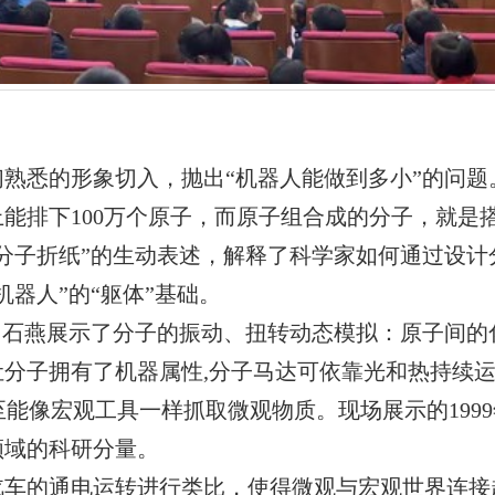
熟悉的形象切入，抛出“机器人能做到多小”的问题
上能排下
100
万个原子，而原子组合成的分子，就是搭
“分子折纸”的生动表述，解释了科学家如何通过设
器人”的“躯体”基础。
肖石燕展示了分子的振动、扭转动态模拟：原子间
让分子拥有了机器属性
,
分子马达可依靠光和热持续
至能像宏观工具一样抓取微观物质。现场展示的
1999
领域的科研分量。
汽车的通电运转进行类比，使得微观与宏观世界连接