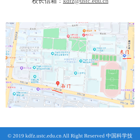
校长信箱：
kdfz@ustc.edu.cn
© 2019 kdfz.ustc.edu.cn All Right Reserved 中国科学技