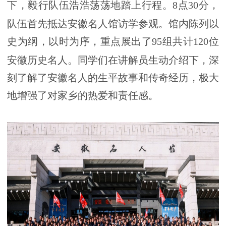
下，毅行队伍浩浩荡荡地踏上行程。
8
点
30
分，
队伍首先抵达安徽名人馆访学参观。馆内陈列以
史为纲，以时为序，重点展出了
95
组共计
120
位
安徽历史名人。同学们在讲解员生动介绍下，深
刻了解了安徽名人的生平故事和传奇经历，极大
地增强了对家乡的热爱和责任感。