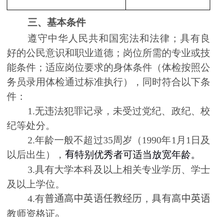
三、基本条件
遵守中华人民共和国宪法和法律；具有良
好的公民意识和职业道德；岗位所需的专业或技
能条件；适应岗位要求的身体条件（体检按照公
务员录用体检通过标准执行），同时符合以下条
件：
1.
无违法犯罪记录，未受过党纪、政纪、校
纪等处分。
2.
年龄一般不超过
35
周岁（
1990
年
1
月
1
日及
以后出生），
有
特别优秀者可适当放宽年龄。
3.
具有大学本科及以上相关专业学历、学士
及以上学位。
4.
有
普通高中英语任教经历
，
具有高中英语
教师资格证
。